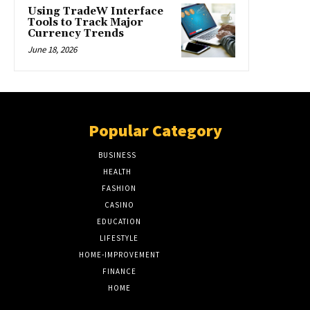
Using TradeW Interface
Tools to Track Major
Currency Trends
June 18, 2026
Popular Category
BUSINESS
51
HEALTH
17
FASHION
8
CASINO
8
EDUCATION
7
LIFESTYLE
6
HOME-IMPROVEMENT
5
FINANCE
4
HOME
2